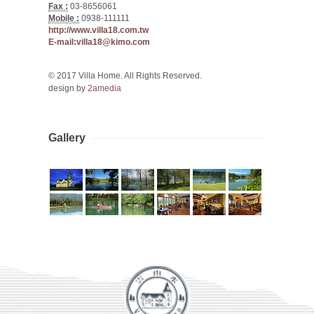
Fax :
03-8656061
Mobile :
0938-111111
http://www.villa18.com.tw
E-mail:villa18@kimo.com
© 2017 Villa Home. All Rights Reserved.
design by
2amedia
Gallery