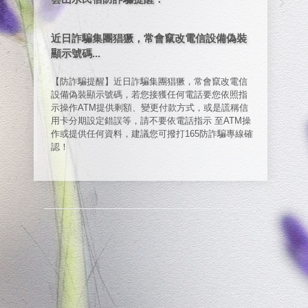
近日詐騙集團猖獗，常會竄改電信設備偽裝
顯示號碼...
【防詐騙提醒】近日詐騙集團猖獗，常會竄改電信
設備偽裝顯示號碼，若您接獲任何電話要您依照指
示操作ATM提供剩額、變更付款方式，或是謊稱信
用卡分期設定錯誤等，請不要依電話指示 至ATM操
作或提供任何資料，建議您可撥打165防詐騙專線確
認！