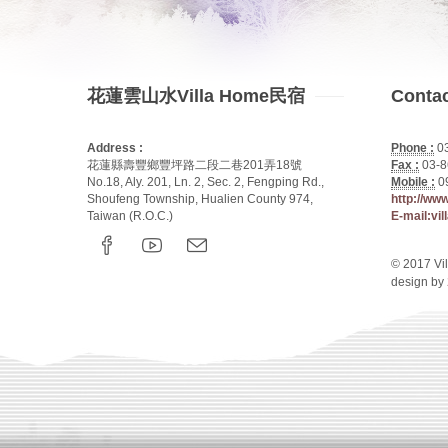
花蓮雲山水Villa Home民宿
Conta
Address :
Phone :
0
花蓮縣壽豐鄉豐坪路二段二巷201弄18號
Fax :
03-8
No.18, Aly. 201, Ln. 2, Sec. 2, Fengping Rd.,
Mobile :
0
Shoufeng Township, Hualien County 974,
http://ww
Taiwan (R.O.C.)
E-mail:vi
© 2017 Vil
design by