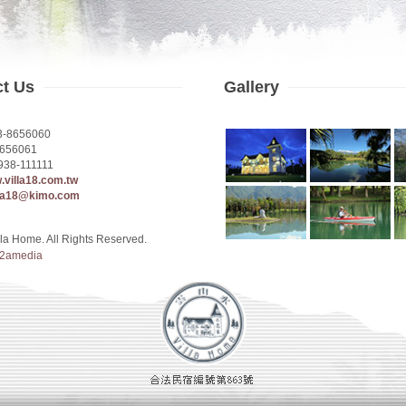
ct Us
Gallery
3-8656060
656061
938-111111
w.villa18.com.tw
lla18@kimo.com
la Home. All Rights Reserved.
2amedia